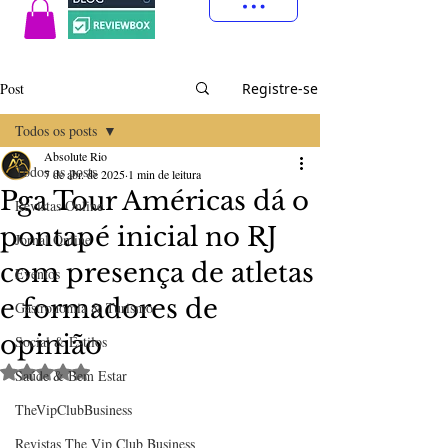
Post
Registre-se
Todos os posts
Absolute Rio
Todos os posts
7 de abr. de 2025
1 min de leitura
Pga Tour Américas dá o
Revistas Online
pontapé inicial no RJ
Jornal Online
com presença de atletas
Eventos
e formadores de
Gastronomia & Turismo
opinião
Social & Estilos
Avaliado com NaN de 5 estrelas.
Saúde & Bem Estar
TheVipClubBusiness
Revistas The Vip Club Business