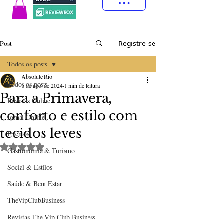
Post
Registre-se
Todos os posts
Absolute Rio
Todos os posts
6 de ago. de 2024
1 min de leitura
Para a Primavera,
Revistas Online
conforto e estilo com
Jornal Online
tecidos leves
Eventos
Avaliado com NaN de 5 estrelas.
Gastronomia & Turismo
Social & Estilos
Saúde & Bem Estar
TheVipClubBusiness
Revistas The Vip Club Business