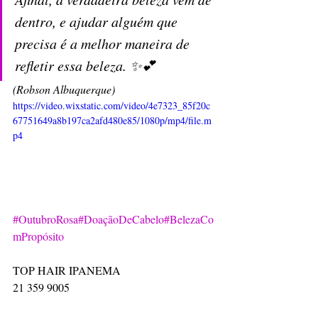
dentro, e ajudar alguém que 
precisa é a melhor maneira de 
refletir essa beleza. ✨💕
(Robson Albuquerque)
https://video.wixstatic.com/video/4e7323_85f20c
67751649a8b197ca2afd480e85/1080p/mp4/file.m
p4
#OutubroRosa
#DoaçãoDeCabelo
#BelezaCo
mPropósito
TOP HAIR IPANEMA
21 359 9005