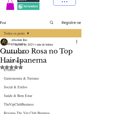
Post
Registre-se
Todos os posts
Absolute Rio
Todos os posts
17 de out. de 2023
1 min de leitura
Outubro Rosa no Top
Revistas Online
Hair Ipanema
Jornal Online
Avaliado com NaN de 5 estrelas.
Eventos
Gastronomia & Turismo
Social & Estilos
Saúde & Bem Estar
TheVipClubBusiness
Revistas The Vip Club Business