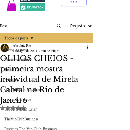
Post
Registre-se
Todos os posts
Absolute Rio
Todos os posts
7 de ago. de 2024
3 min de leitura
OLHOS CHEIOS -
Revistas Online
primeira mostra
Jornal Online
individual de Mirela
Eventos
Cabral no Rio de
Gastronomia & Turismo
Janeiro
Social & Estilos
Avaliado com NaN de 5 estrelas.
Saúde & Bem Estar
TheVipClubBusiness
Revistas The Vip Club Business