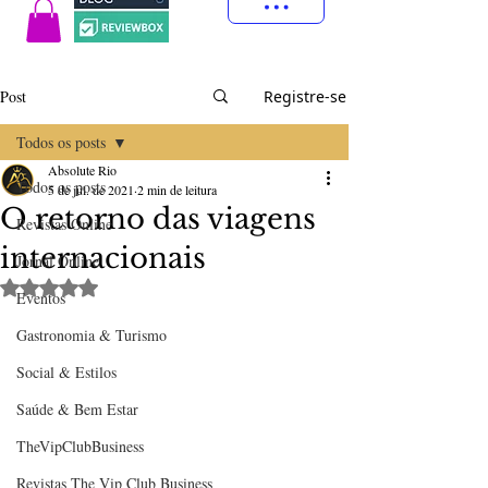
Post
Registre-se
Todos os posts
Absolute Rio
Todos os posts
5 de jul. de 2021
2 min de leitura
O retorno das viagens
Revistas Online
internacionais
Jornal Online
Avaliado com NaN de 5 estrelas.
Eventos
Gastronomia & Turismo
Social & Estilos
Saúde & Bem Estar
TheVipClubBusiness
Revistas The Vip Club Business