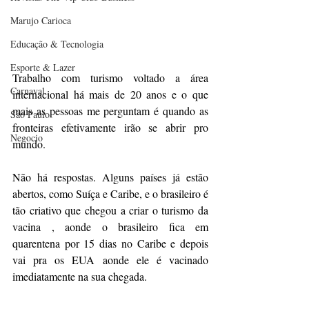
Marujo Carioca
Educação & Tecnologia
Esporte & Lazer
Trabalho com turismo voltado a área 
Carnaval
internacional há mais de 20 anos e o que 
mais as pessoas me perguntam é quando as 
São Paulo
fronteiras efetivamente irão se abrir pro 
Negocio
mundo. 
Não há respostas. Alguns países já estão 
abertos, como Suíça e Caribe, e o brasileiro é 
tão criativo que chegou a criar o turismo da 
vacina , aonde o brasileiro fica em 
quarentena por 15 dias no Caribe e depois 
vai pra os EUA aonde ele é vacinado 
imediatamente na sua chegada.