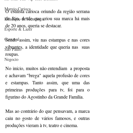
Marujo Carioca
O estilista carioca oriundo da região serrana 
do Rio, desde que criou sua marca há mais 
Educação & Tecnologia
de 20 anos, queria se destacar.
Esporte & Lazer
Carnaval
Sendo assim, viu nas estampas e nas cores 
vibrantes, a identidade que queria nas  suas 
São Paulo
roupas.
Negocio
No início, muitos não entendiam  a proposta 
e achavam "brega" aquela profusão de cores 
e estampas. Tanto assim, que uma das 
primeiras produções para tv, foi para o 
figurino do Agostinho da Grande Família.
Mas ao contrário do que pensavam, a marca 
caiu no gosto de vários famosos, e outras 
produções vieram à tv, teatro e cinema.