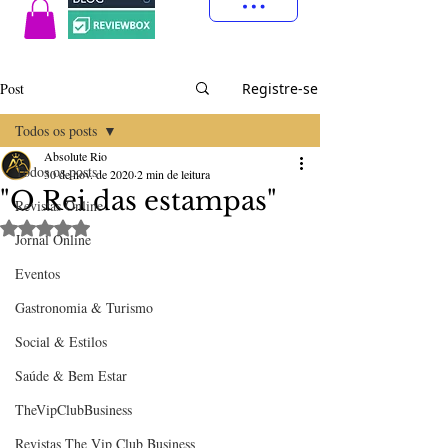
Post
Registre-se
Todos os posts
Absolute Rio
Todos os posts
30 de nov. de 2020
2 min de leitura
"O Rei das estampas"
Revistas Online
Avaliado com NaN de 5 estrelas.
Jornal Online
Eventos
Gastronomia & Turismo
Social & Estilos
Saúde & Bem Estar
TheVipClubBusiness
Revistas The Vip Club Business