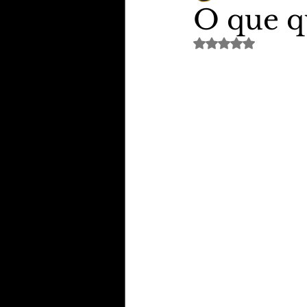
O que qu
Avaliado com NaN de 
TheVipClubBusiness
Revi
Educação & Tecnologia
E