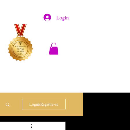
Login
Login/Registre-se