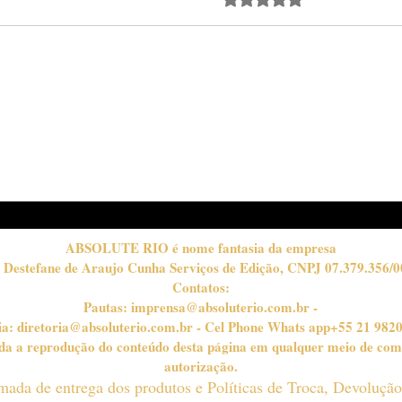
Quando Tudo Parece
O B
Impossível
Nun
ABSOLUTE RIO é nome fantasia da empresa
 Destefane de Araujo Cunha Serviços de Edição, CNPJ 07.379.356/0
Contatos:
Pautas:
imprensa@absoluterio.com.br
-
ia:
diretoria@absoluterio.com.br
- Cel Phone Whats app+55 21 982
bida a reprodução do conteúdo desta página em qualquer meio de com
autorização.
timada de entrega dos produtos e Políticas de Troca, Devoluçã