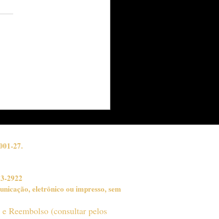
om Atendimento
ca Sai de Moda
001-27.
03-2922
unicação, eletrônico ou impresso, sem
o e Reembolso (consultar pelos