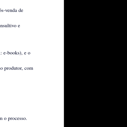
ós-venda de 
sultivo e 
 e-books), e o 
do produtor, com 
m o processo.