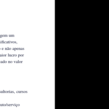
xigem um 
ficativos, 
 e não apenas 
ior lucro por 
ado no valor 
ltorias, cursos 
uto/serviço 