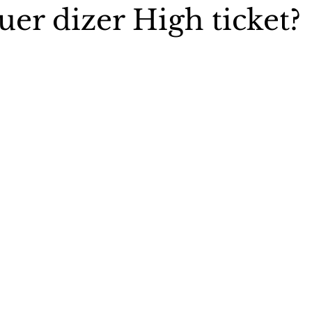
er dizer High ticket?
5 estrelas.
stas The Vip Club Business
Marujo Carioca
sporte & Lazer
Carnaval
São Paulo
Negocio