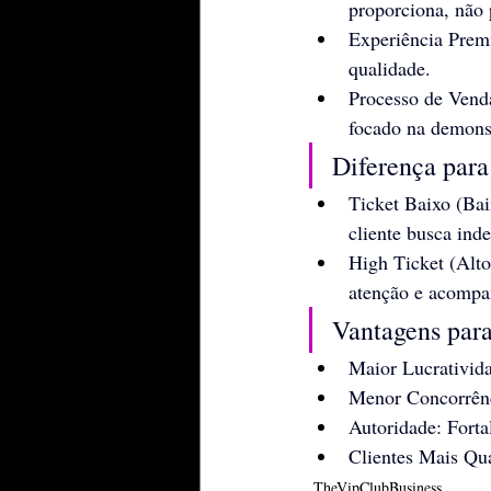
proporciona, não 
Experiência Premi
qualidade.
Processo de Vend
focado na demonst
Diferença para
Ticket Baixo (Bai
cliente busca ind
High Ticket (Alto
atenção e acompa
Vantagens par
Maior Lucrativid
Menor Concorrênc
Autoridade: Forta
Clientes Mais Qu
TheVipClubBusiness