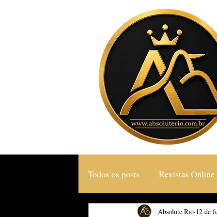
Todos os posts
Revistas Online
Gastronomia & Turismo
Absolute Rio
12 de f
S