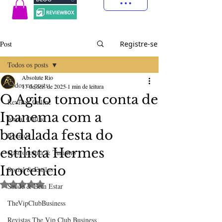
Post
Registre-se
Todos os posts
Absolute Rio
Todos os posts
17 de dez. de 2025
1 min de leitura
O Agito tomou conta de
Revistas Online
Ipanema com a
Jornal Online
badalada festa do
Eventos
estilista Hermes
Gastronomia & Turismo
Inocencio
Social & Estilos
Avaliado com NaN de 5 estrelas.
Saúde & Bem Estar
TheVipClubBusiness
Revistas The Vip Club Business