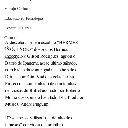
Marujo Carioca
Educação & Tecnologia
Esporte & Lazer
Carnaval
A descolada grife masculino “HERMES 
São Paulo
INOCENCIO” dos sócios Hermes 
Inocencio e Gilson Rodrigues, agitou o 
Negocio
Bairro de Ipanema nesse último sábado, 
com badalada festa regada a elaborados 
Drinks com Gin, Vodka e geladíssimo 
Prosecco, acompanhado de comidinhas 
deliciosas do Buffet assinado por Roberto 
Moura e ao som do badalado DJ e Produtor 
Musical André Pinguim.
“Esse ano, o estilista “queridinho dos 
famosos” convidou o ator Fábio 