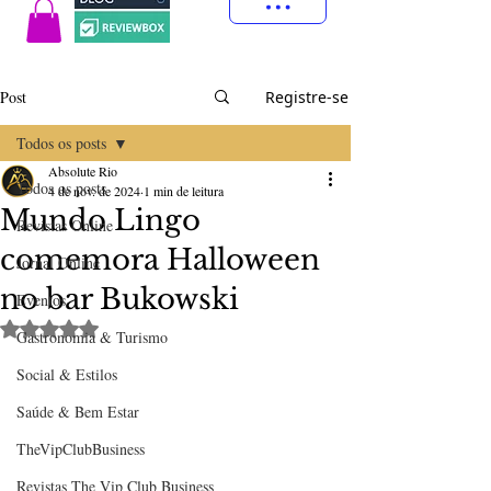
Post
Registre-se
Todos os posts
Absolute Rio
Todos os posts
4 de nov. de 2024
1 min de leitura
Mundo Lingo
Revistas Online
comemora Halloween
Jornal Online
no bar Bukowski
Eventos
Avaliado com NaN de 5 estrelas.
Gastronomia & Turismo
Social & Estilos
Saúde & Bem Estar
TheVipClubBusiness
Revistas The Vip Club Business