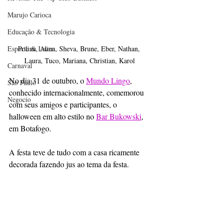
Marujo Carioca
Educação & Tecnologia
Esporte & Lazer
Polina, Alina, Sheva, Brune, Eber, Nathan, 
Laura, Tuco, Mariana, Christian, Karol
Carnaval
No dia 31 de outubro, o 
Mundo Lingo
, 
São Paulo
conhecido internacionalmente, comemorou 
Negocio
com seus amigos e participantes, o 
halloween em alto estilo no 
Bar Bukowski
, 
em Botafogo. 
A festa teve de tudo com a casa ricamente 
decorada fazendo jus ao tema da festa.