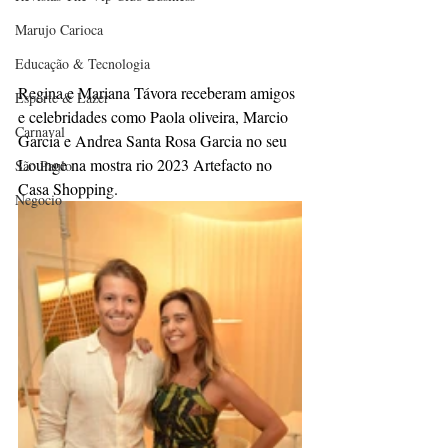
Marujo Carioca
Educação & Tecnologia
Regina e Mariana Távora receberam amigos 
Esporte & Lazer
e celebridades como Paola oliveira, Marcio 
Carnaval
Garcia e Andrea Santa Rosa Garcia no seu 
Lounge na mostra rio 2023 Artefacto no 
São Paulo
Casa Shopping.
Negocio