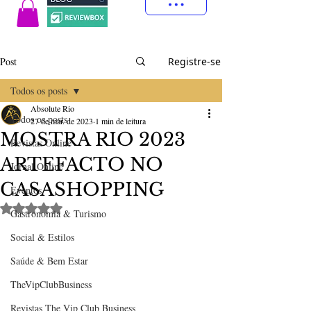
Post
Registre-se
Todos os posts
Absolute Rio
Todos os posts
27 de mar. de 2023
1 min de leitura
MOSTRA RIO 2023
Revistas Online
ARTEFACTO NO
Jornal Online
CASASHOPPING
Eventos
Avaliado com NaN de 5 estrelas.
Gastronomia & Turismo
Social & Estilos
Saúde & Bem Estar
TheVipClubBusiness
Revistas The Vip Club Business