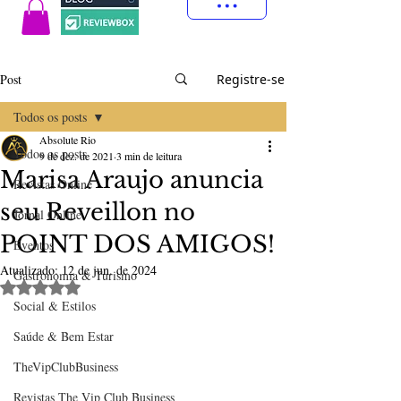
Post
Registre-se
Todos os posts
Absolute Rio
Todos os posts
9 de dez. de 2021
3 min de leitura
Marisa Araujo anuncia
Revistas Online
seu Reveillon no
Jornal Online
POINT DOS AMIGOS!
Eventos
Atualizado:
12 de jun. de 2024
Gastronomia & Turismo
Avaliado com NaN de 5 estrelas.
Social & Estilos
Saúde & Bem Estar
TheVipClubBusiness
Revistas The Vip Club Business