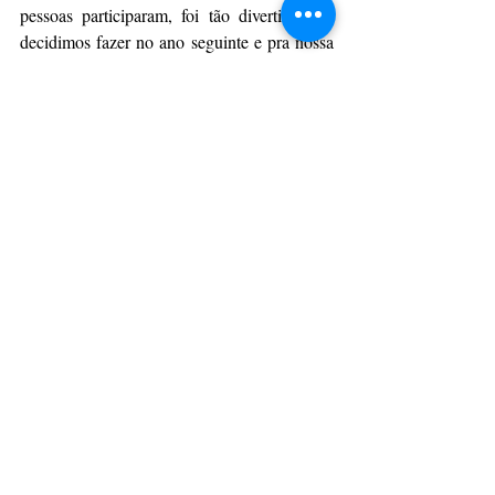
pessoas participaram, foi tão divertido que 
decidimos fazer no ano seguinte e pra nossa 
surpresa mais de 150 pessoas participaram!
Daí em diante, todo ano cercamos uma área 
na areia e reunimos pessoas do mundo 
inteiro para celebrar o réveillon de 
Copacabana!
==================
#réveillon
#copacabana
#2022
#réveilloncopacabana
#pointdosamigos
#festaréveillon 
#copacabanaréveillon