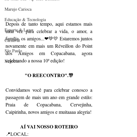
Marujo Carioca
Educação & Tecnologia
Depois de tanto tempo, aqui estamos mais 
Esporte & Lazer
uma vez para celebrar a vida, o amor, a 
família, os amigos...❤💚💛 Estaremos juntos 
Carnaval
novamente em mais um Réveillon do Point 
São Paulo
dos Amigos em Copacabana, agora 
celebrando a nossa 10ª edição!
Negocio
"O REECONTRO".🎊
Convidamos você para celebrar conosco a 
passagem de mais um ano em grande estilo: 
Praia de Copacabana, Cervejinha, 
Caipirinha, novos amigos e muitaaaa alegria!
AÍ VAI NOSSO ROTEIRO
📍LOCAL: