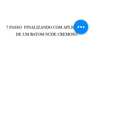
7 PASSO  FINALIZANDO COM APLICAÇÃO 
DE UM BATOM NUDE CREMOSO
Robson Albuquerque Hairstylist & 
make
Fotos Daniel Pinheiro 
Agradecimentos Look Via Boho 
DGassessoria e comunicação 
Social & Estilos