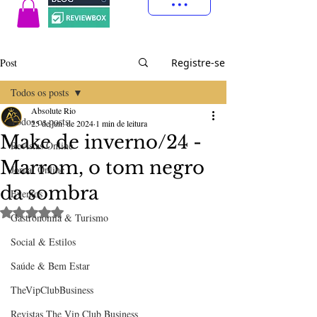
Post
Registre-se
Todos os posts
Absolute Rio
Todos os posts
25 de jun. de 2024
1 min de leitura
Make de inverno/24 -
Revistas Online
Marrom, o tom negro
Jornal Online
da sombra
Eventos
Avaliado com NaN de 5 estrelas.
Gastronomia & Turismo
Social & Estilos
Saúde & Bem Estar
TheVipClubBusiness
Revistas The Vip Club Business