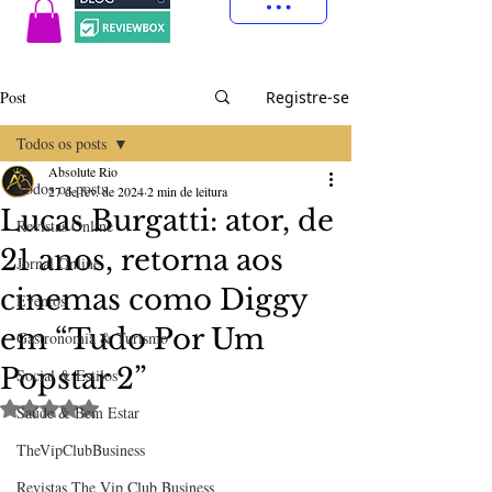
Post
Registre-se
Todos os posts
Absolute Rio
Todos os posts
27 de fev. de 2024
2 min de leitura
Lucas Burgatti: ator, de
Revistas Online
21 anos, retorna aos
Jornal Online
cinemas como Diggy
Eventos
em “Tudo Por Um
Gastronomia & Turismo
Popstar 2”
Social & Estilos
Avaliado com NaN de 5 estrelas.
Saúde & Bem Estar
TheVipClubBusiness
Revistas The Vip Club Business