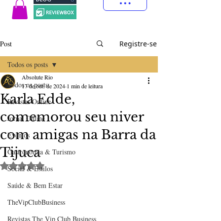
Post
Registre-se
Todos os posts
Absolute Rio
Todos os posts
17 de out. de 2024
1 min de leitura
Karla Edde,
Revistas Online
comemorou seu niver
Jornal Online
com amigas na Barra da
Eventos
Tijuca
Gastronomia & Turismo
Avaliado com NaN de 5 estrelas.
Social & Estilos
Saúde & Bem Estar
TheVipClubBusiness
Revistas The Vip Club Business