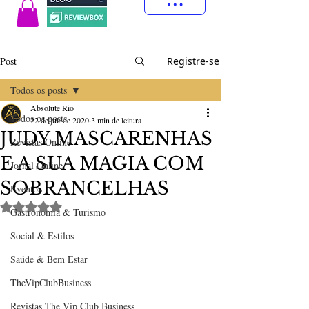
Post
Registre-se
Todos os posts
Absolute Rio
Todos os posts
22 de jul. de 2020
3 min de leitura
JUDY MASCARENHAS
Revistas Online
E A SUA MAGIA COM
Jornal Online
SOBRANCELHAS
Eventos
Avaliado com NaN de 5 estrelas.
Gastronomia & Turismo
Social & Estilos
Saúde & Bem Estar
TheVipClubBusiness
Revistas The Vip Club Business