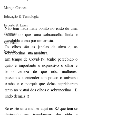
Marujo Carioca
Educação & Tecnologia
Esporte & Lazer
Não tem nada mais bonito no rosto de uma 
Carnaval
mulher do que uma sobrancelha linda e 
esculpida como por um artista. 
São Paulo
Os olhos são as janelas da alma e, as 
Negocio
sobrancelhas, sua moldura. 
Em tempo de Covid-19, tenho percebido o 
quão é importante e expressivo o olhar e 
tenho certeza de que nós, mulheres, 
passamos a entender um pouco o universo 
Árabe e o porquê que delas capricharem 
tanto no visual dos olhos e sobrancelhas.  É 
lindo demais!!!
Se existe uma mulher aqui no RJ que tem se 
destacado em transformar, dar vida e 