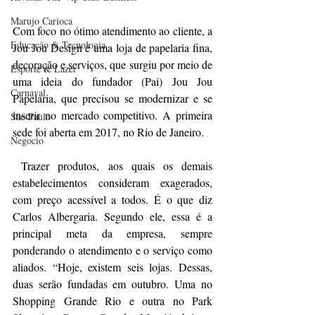
Marujo Carioca
Com foco no ótimo atendimento ao cliente, a 
Educação & Tecnologia
Jou Jou Design é uma loja de papelaria fina, 
decoração e serviços, que surgiu por meio de 
Esporte & Lazer
uma ideia do fundador (Pai) Jou Jou 
Carnaval
Papelaria, que precisou se modernizar e se 
inserir no mercado competitivo. A primeira 
São Paulo
sede foi aberta em 2017, no Rio de Janeiro.
Negocio
 Trazer produtos, aos quais os demais 
estabelecimentos consideram exagerados, 
com preço acessível a todos. É o que diz 
Carlos Albergaria. Segundo ele, essa é a 
principal meta da empresa, sempre 
ponderando o atendimento e o serviço como 
aliados. “Hoje, existem seis lojas. Dessas, 
duas serão fundadas em outubro. Uma no 
Shopping Grande Rio e outra no Park 