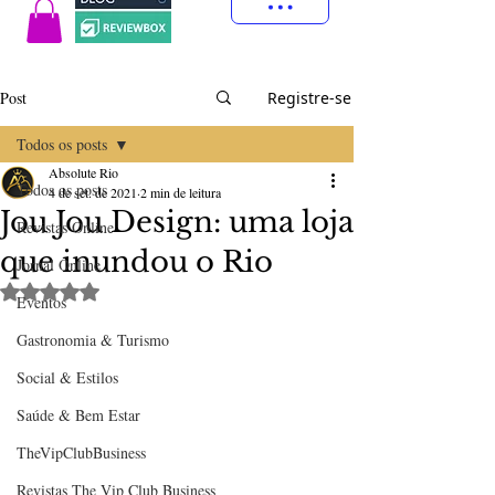
Post
Registre-se
Todos os posts
Absolute Rio
Todos os posts
4 de set. de 2021
2 min de leitura
Jou Jou Design: uma loja
Revistas Online
que inundou o Rio
Jornal Online
Avaliado com NaN de 5 estrelas.
Eventos
Gastronomia & Turismo
Social & Estilos
Saúde & Bem Estar
TheVipClubBusiness
Revistas The Vip Club Business