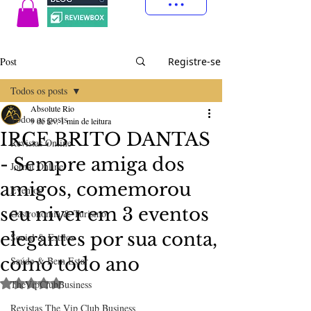
Post
Registre-se
Todos os posts
Absolute Rio
Todos os posts
9 de fev.
1 min de leitura
IRCE BRITO DANTAS
Revistas Online
- Sempre amiga dos
Jornal Online
amigos, comemorou
Eventos
seu niver em 3 eventos
Gastronomia & Turismo
elegantes por sua conta,
Social & Estilos
como todo ano
Saúde & Bem Estar
Avaliado com NaN de 5 estrelas.
TheVipClubBusiness
Revistas The Vip Club Business