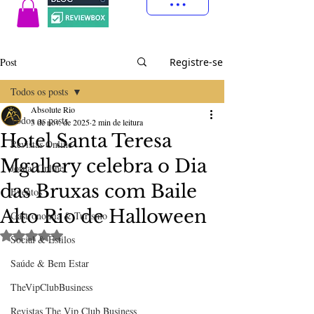
Post
Registre-se
Todos os posts
Absolute Rio
Todos os posts
3 de nov. de 2025
2 min de leitura
Hotel Santa Teresa
Revistas Online
Mgallery celebra o Dia
Jornal Online
das Bruxas com Baile
Eventos
Alto Rio de Halloween
Gastronomia & Turismo
Avaliado com NaN de 5 estrelas.
Social & Estilos
Saúde & Bem Estar
TheVipClubBusiness
Revistas The Vip Club Business