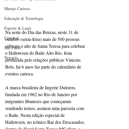
Marujo Carioca
Educação & Tecnologia
Esporte & Lazer
Na noite do Dia das Bruxas, neste 31 de 
Carnaval
outubro (sexta-feira) mais de 500 pessoas 
subiram o alto de Santa Teresa para celebrar 
São Paulo
o Halloween do Baile Alto Rio, festa 
Negocio
produzida pelo relações públicas Vinicius 
Belo, há 6 anos faz parte do calendário de 
eventos carioca.
A marca brasileira de lingerie Duloren, 
fundada em 1962 no Rio de Janeiro por 
imigrantes libaneses que começaram 
vendendo ternos, assinou uma parceria com 
o Baile. Nesta edição especial de 
Halloween, no icônico Bar dos Descasados, 
dentro do Hotel Santa Teresa MGallery, a 