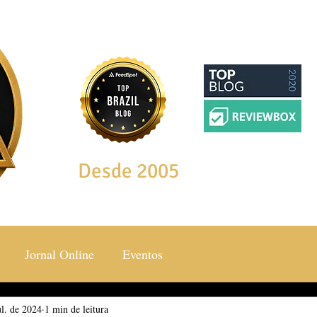
Desde 2005
Jornal Online
Eventos
ul. de 2024
ocial & Estilos
1 min de leitura
Saúde & Bem Estar