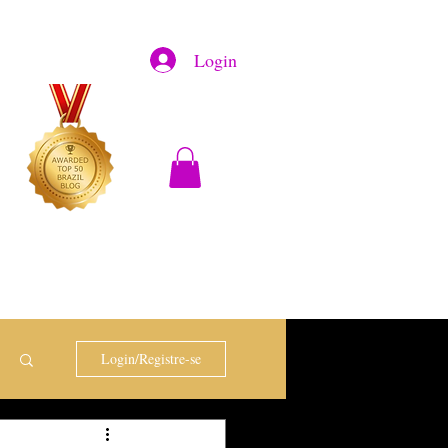
Login
Login/Registre-se