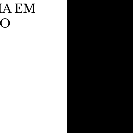
HA EM
MO