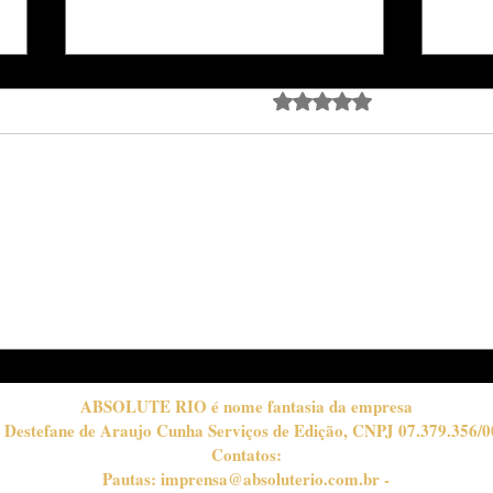
Avaliado com 0 de 5 estrela
Ainda sem avali
Passo a passo para o
MO
"preto esfumado": o olhar
A 3
marcante do inverno
"CR
CO
INV
ABSOLUTE RIO é nome fantasia da empresa
 Destefane de Araujo Cunha Serviços de Edição, CNPJ 07.379.356/0
Contatos:
Pautas:
imprensa@absoluterio.com.br
-