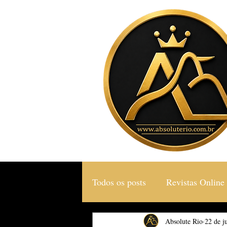
Todos os posts
Revistas Online
Gastronomia & Turismo
Absolute Rio
22 de j
S