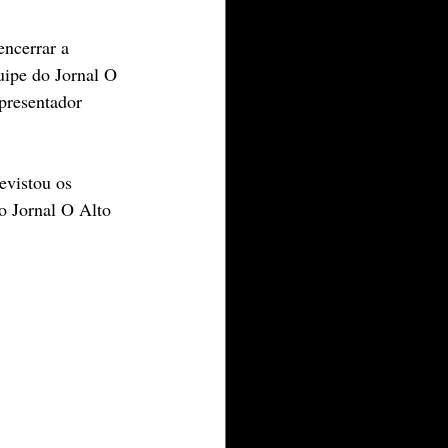
ncerrar a 
quipe do Jornal O 
presentador 
evistou os 
o Jornal O Alto 