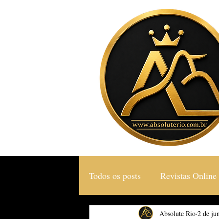
Todos os posts
Revistas Online
Gastronomia & Turismo
Absolute Rio
2 de ju
S