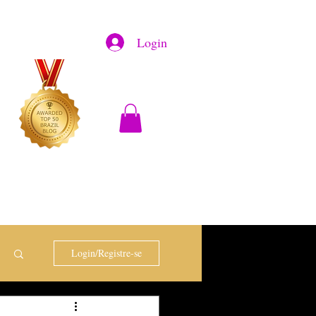
Login
Login/Registre-se