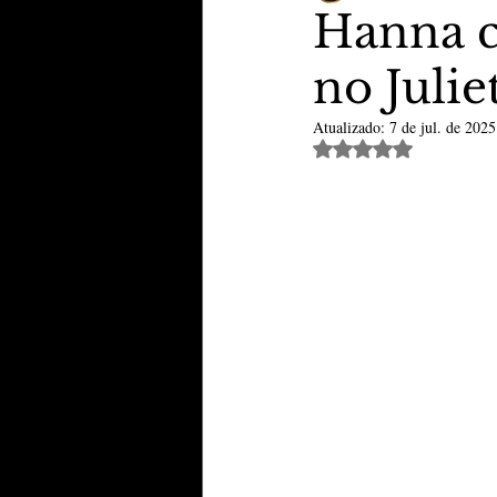
Hanna c
no Julie
TheVipClubBusiness
Revi
Atualizado:
7 de jul. de 2025
Avaliado com NaN de 
Educação & Tecnologia
E