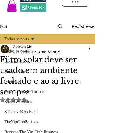
Post
Registre-se
Todos os posts
Absolute Rio
Todos os posts
1 de dez. de 2022
4 min de leitura
Filtro solar deve ser
Revistas Online
usado em ambiente
Jornal Online
fechado e ao ar livre,
Eventos
sempre
Gastronomia & Turismo
Avaliado com NaN de 5 estrelas.
Social & Estilos
Saúde & Bem Estar
TheVipClubBusiness
Revistas The Vip Club Business