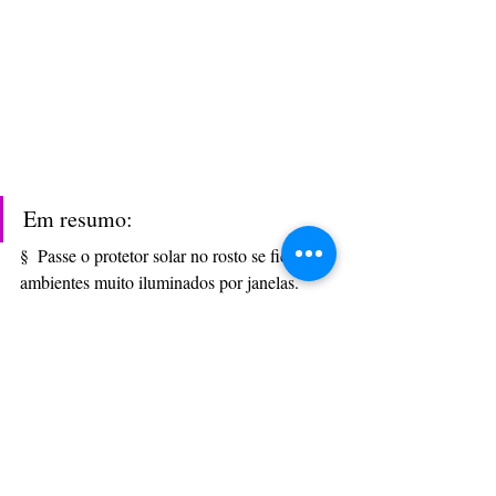
Em resumo:
§  Passe o protetor solar no rosto se fica em 
ambientes muito iluminados por janelas.
§  Use também se fica exposto a luzes 
artificiais muito fortes, na sala ou no quarto.
§  É preciso passar filtro se você fica muito 
tempo na frente do computador, do tablet ou 
fala e interage ao telefone celular por longos 
períodos.
§  Opte por protetor com FPS 15, no 
mínimo, ou por FPS 30 ou 50, se fica muito 