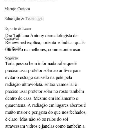
Marujo Carioca
Educação & Tecnologia
Esporte & Lazer
Dra Tathiana Antony dermatologista da 
Carnaval
Renewmed explica,  orienta  e indica  quais 
São Paulo
filtros são os melhores, como e onde usar: 
Negocio
Toda pessoa bem informada sabe que é 
preciso usar protetor solar ao ar livre para 
evitar o estrago causado na pele pela 
radiação ultravioleta. Então vamos lá: é 
preciso usar protetor solar no rosto também 
dentro de casa. Mesmo em isolamento e 
quarentena. A radiação em lugares abertos é 
muito maior e perigosa do que nos fechados, 
é claro. Mas não só os raios do sol 
atravessam vidros e janelas como também a 