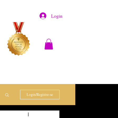
Login
Login/Registre-se