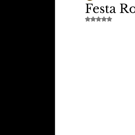
Festa R
Avaliado com NaN de 
TheVipClubBusiness
Revi
Educação & Tecnologia
E