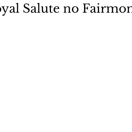
oyal Salute no Fairmo
5 estrelas.
stas The Vip Club Business
Marujo Carioca
sporte & Lazer
Carnaval
São Paulo
Negocio