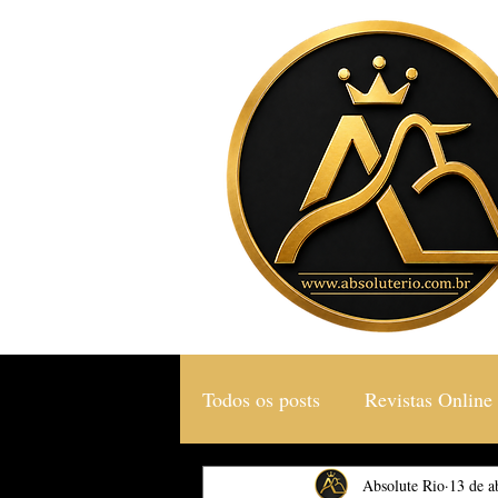
Todos os posts
Revistas Online
Gastronomia & Turismo
Absolute Rio
13 de a
S