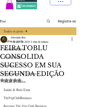
Post
Registre-se
Todos os posts
Absolute Rio
Todos os posts
9 de out. de 2025
2 min de leitura
FEIRA TOBLU
Revistas Online
CONSOLIDA
Jornal Online
SUCESSO EM SUA
Eventos
SEGUNDA EDIÇÃO
Gastronomia & Turismo
Avaliado com NaN de 5 estrelas.
Social & Estilos
Saúde & Bem Estar
TheVipClubBusiness
Revistas The Vip Club Business