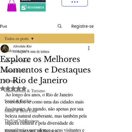
Post
Registre-se
Todos os posts
Absolute Rio
Todos os posts
10 de jun.
4 min de leitura
Explore os Melhores
Revistas Online
Momentos e Destaques
Jornal Online
no Rio de Janeiro
Eventos
Avaliado com NaN de 5 estrelas.
Gastronomia & Turismo
Ao longo dos anos, o Rio de Janeiro 
Social & Estilos
consolidou-se como uma das cidades mais 
fascinantes do mundo, não apenas por sua 
Saúde & Bem Estar
beleza natural exuberante, mas também pela 
TheVipClubBusiness
riqueza cultural e pela diversidade de 
experiências que oferece a seus visitantes e 
Revistas The Vip Club Business