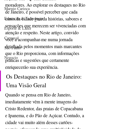
moradores. Ao explorar os destaques no Rio 
Marujo Carioca
de Janeiro, é possível perceber que cada 
Educação & Tecnologia
canto da cidade guarda histórias, sabores e 
sensações que merecem ser vivenciadas com 
Esporte & Lazer
atenção e respeito. Neste artigo, convido 
Carnaval
você a acompanhar-me numa jornada 
detalhada pelos momentos mais marcantes 
São Paulo
que o Rio proporciona, com informações 
Negocio
práticas e sugestões que certamente 
enriquecerão sua experiência.
Os Destaques no Rio de Janeiro: 
Uma Visão Geral
Quando se pensa em Rio de Janeiro, 
imediatamente vêm à mente imagens do 
Cristo Redentor, das praias de Copacabana 
e Ipanema, e do Pão de Açúcar. Contudo, a 
cidade vai muito além desses cartões-