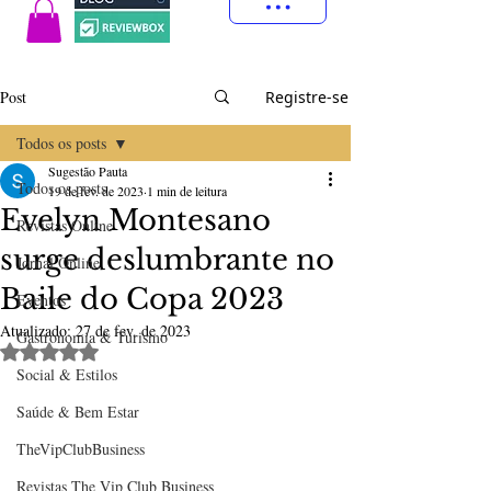
Post
Registre-se
Todos os posts
Sugestão Pauta
Todos os posts
19 de fev. de 2023
1 min de leitura
Evelyn Montesano
Revistas Online
surge deslumbrante no
Jornal Online
Baile do Copa 2023
Eventos
Atualizado:
27 de fev. de 2023
Gastronomia & Turismo
Avaliado com NaN de 5 estrelas.
Social & Estilos
Saúde & Bem Estar
TheVipClubBusiness
Revistas The Vip Club Business