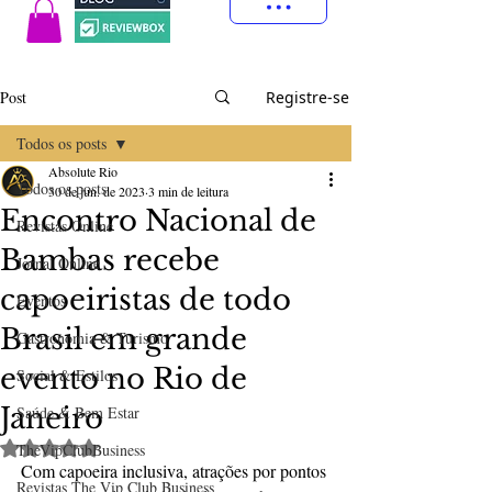
Post
Registre-se
Todos os posts
Absolute Rio
Todos os posts
30 de jun. de 2023
3 min de leitura
Encontro Nacional de
Revistas Online
Bambas recebe
Jornal Online
capoeiristas de todo
Eventos
Brasil em grande
Gastronomia & Turismo
evento no Rio de
Social & Estilos
Janeiro
Saúde & Bem Estar
Avaliado com NaN de 5 estrelas.
TheVipClubBusiness
Com capoeira inclusiva, atrações por pontos 
Revistas The Vip Club Business