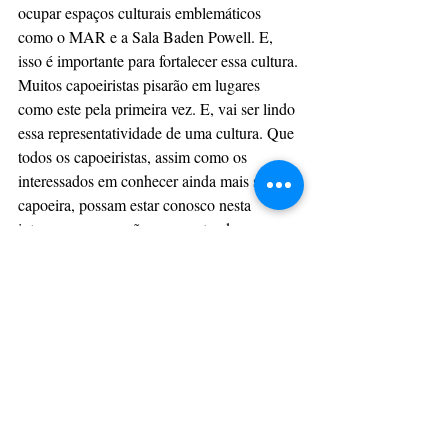
ocupar espaços culturais emblemáticos 
como o MAR e a Sala Baden Powell. E, 
isso é importante para fortalecer essa cultura. 
Muitos capoeiristas pisarão em lugares 
como este pela primeira vez. E, vai ser lindo 
essa representatividade de uma cultura. Que 
todos os capoeiristas, assim como os 
interessados em conhecer ainda mais sobre a 
capoeira, possam estar conosco nesta 
intensa programação, que pretende ocupar 
diversas regiões, para alcançar novos 
públicos”, conta. 
Confira a programação: 
https://acasadebambas.org/
Alex Ferraz
Jornalista e Assessor de Comunicação
E-mail: 
alexandroferraz@gmail.com