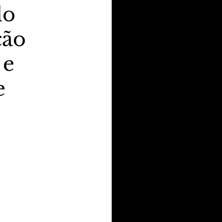
do
ção
 e
e