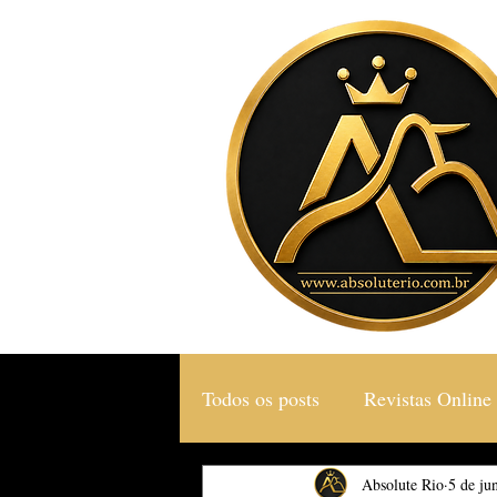
Todos os posts
Revistas Online
Gastronomia & Turismo
Absolute Rio
5 de ju
S