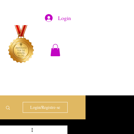
Login
Login/Registre-se