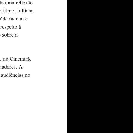
do uma reflexão 
 filme, Julliana 
úde mental e 
respeito à 
 sobre a 
5, no Cinemark 
nadores. A 
 audiências no 