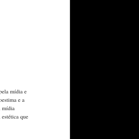
pela mídia e 
oestima e a 
 mídia 
estética que 