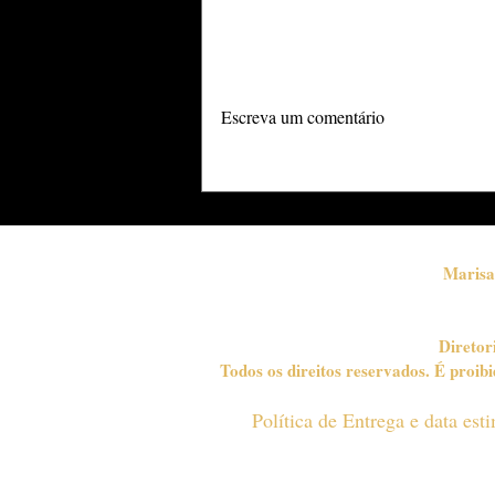
Adicione uma avaliação
Nesse Dia dos Pais, o
Escreva um comentário
melhor presente é estar
juntinho mesmo na hora
de dormir
Marisa
Diretor
Todos os direitos reservados. É proi
Política de Entrega e data es