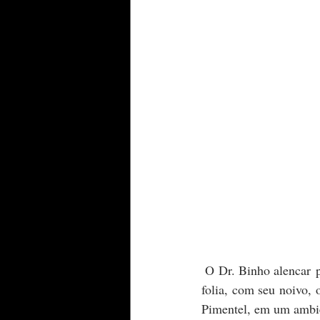
 O Dr. Binho alencar preferiu a calmaria do barco à multidão das ruas do Rio de Janeiro para curtir a 
folia, com seu noivo, 
Pimentel, em um ambien