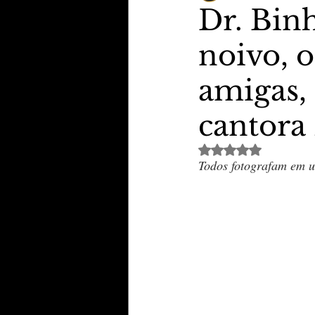
Dr. Bin
noivo, o
TheVipClubBusiness
Revi
amigas, 
Educação & Tecnologia
E
cantora
Avaliado com NaN de 
Todos fotografam em u