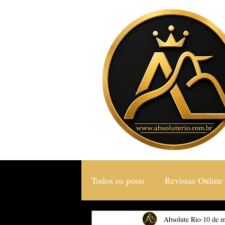
Todos os posts
Revistas Online
Gastronomia & Turismo
Absolute Rio
10 de m
S