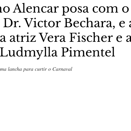
ho Alencar posa com o
 Dr. Victor Bechara, e 
stas The Vip Club Business
Marujo Carioca
a atriz Vera Fischer e 
sporte & Lazer
Carnaval
São Paulo
Negocio
 Ludmylla Pimentel
5 estrelas.
ma lancha para curtir o Carnaval