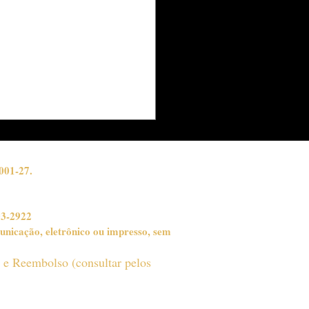
NTHAL APRESENTA
ª CÁPSULA
EPÚSCULO" DA
LEÇÃO MOONLIT,
ERNO 2026
001-27.
03-2922
unicação, eletrônico ou impresso, sem
o e Reembolso (consultar pelos