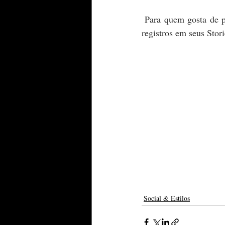
 Para quem gosta de praia e mar, um barco ou um iate parece ser boa opção.  O casal divulgou os 
registros em seus Stor
Social & Estilos