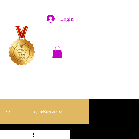
Login
Login/Registre-se