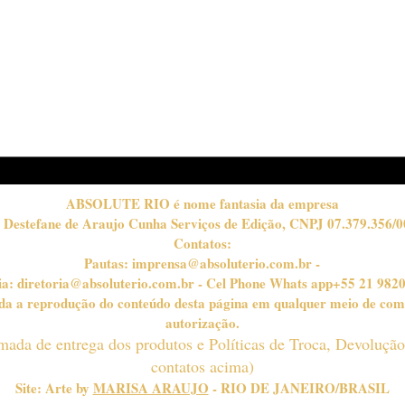
Passo a passo para o
MO
"preto esfumado": o olhar
A 3
marcante do inverno
"CR
CO
INV
ABSOLUTE RIO é nome fantasia da empresa
 Destefane de Araujo Cunha Serviços de Edição, CNPJ 07.379.356/0
Contatos:
Pautas:
imprensa@absoluterio.com.br
-
ia:
diretoria@absoluterio.com.br
- Cel Phone Whats app+55 21 982
bida a reprodução do conteúdo desta página em qualquer meio de com
autorização.
timada de entrega dos produtos e Políticas de Troca, Devoluçã
contatos acima)
Site: Arte by
MARISA ARAUJO
- RIO DE JANEIRO/BRASIL