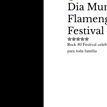
Dia Mun
Flameng
TheVipClubBusiness
Revi
Festival
Educação & Tecnologia
E
Avaliado com NaN de 
Rock 80 Festival celeb
para toda família