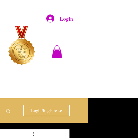
Login
Login/Registre-se