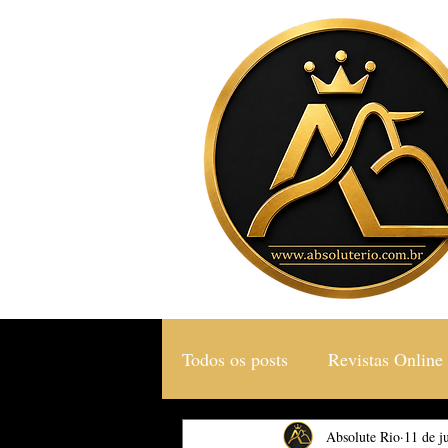
Todos os posts
Revistas Online
Gastronomia & Turismo
Absolute Rio
11 de j
S