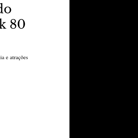
do
k 80
a e atrações 