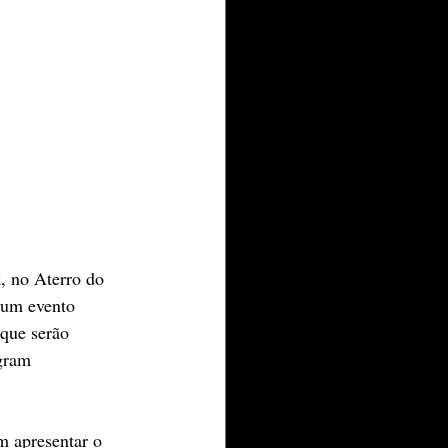
, no Aterro do 
 um evento 
 que serão 
gram 
 apresentar o 