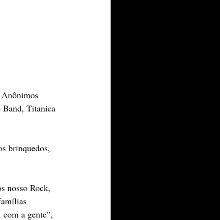
, Anônimos 
 Band, Titanica 
os brinquedos, 
os nosso Rock, 
amílias 
 com a gente”, 