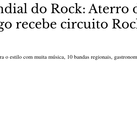
dial do Rock: Aterro 
o recebe circuito Roc
stas The Vip Club Business
Marujo Carioca
sporte & Lazer
Carnaval
São Paulo
Negocio
5 estrelas.
ra o estilo com muita música, 10 bandas regionais, gastronomi