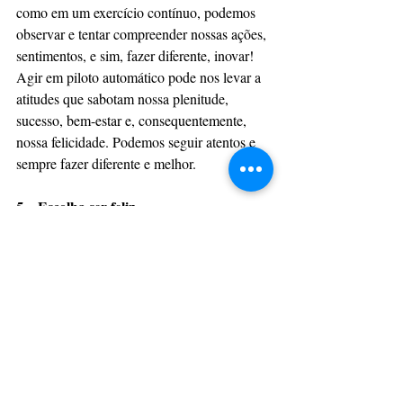
como em um exercício contínuo, podemos 
observar e tentar compreender nossas ações, 
sentimentos, e sim, fazer diferente, inovar! 
Agir em piloto automático pode nos levar a 
atitudes que sabotam nossa plenitude, 
sucesso, bem-estar e, consequentemente, 
nossa felicidade. Podemos seguir atentos e 
sempre fazer diferente e melhor.
5 – Escolha ser feliz
Acredite ou não, a felicidade é uma decisão 
desde o momento em que abrimos os olhos 
pela manhã. Você pode escolher ser 
positivo, olhar para as circunstâncias 
sabendo que fácil ou difícil, você terá que 
superá-las. Os problemas estão aí, mas 
como posso resolvê-los da melhor maneira 
possível? No que tange minha 
responsabilidade, o que posso fazer a 