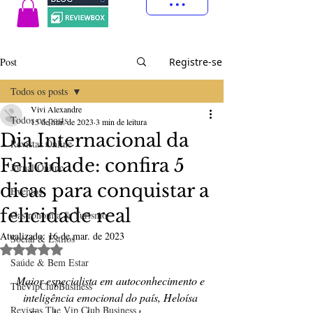
Post
Registre-se
Todos os posts
Vivi Alexandre
Todos os posts
15 de mar. de 2023
3 min de leitura
Dia Internacional da
Revistas Online
Felicidade: confira 5
Jornal Online
dicas para conquistar a
Eventos
felicidade real
Gastronomia & Turismo
Atualizado:
16 de mar. de 2023
Social & Estilos
Avaliado com NaN de 5 estrelas.
Saúde & Bem Estar
Maior especialista em autoconhecimento e 
TheVipClubBusiness
inteligência emocional do país, Heloísa 
Revistas The Vip Club Business