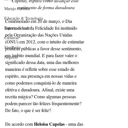
Capelas, explica como alcançar esse 
sentimento de forma duradoura
Marujo Carioca
Educação & Tecnologia
Comemorado em 20 de março, o Dia 
Internacional da Felicidade foi instituído 
Esporte & Lazer
pela Organização das Nações Unidas 
Carnaval
(ONU) em 2012, com o intuito de estimular 
São Paulo
políticas públicas a favor desse sentimento, 
em âmbito mundial. E para fazer valer o 
Negocio
significado dessa data, uma das melhores 
maneiras é refletir sobre esse estado de 
espírito, sua presença em nossas vidas e 
como podemos conquistá-lo de maneira 
efetiva e duradoura. Afinal, existe uma 
receita mágica? Como algumas pessoas 
podem parecer tão felizes frequentemente? 
De fato, o que é ser feliz?
Heloísa Capelas 
De acordo com 
- uma das 