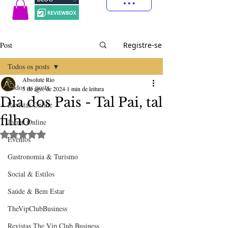
Post
Registre-se
Todos os posts
Absolute Rio
Todos os posts
5 de ago. de 2024
1 min de leitura
Dia dos Pais - Tal Pai, tal
Revistas Online
filho
Jornal Online
Avaliado com NaN de 5 estrelas.
Eventos
Gastronomia & Turismo
Social & Estilos
Saúde & Bem Estar
TheVipClubBusiness
Revistas The Vip Club Business