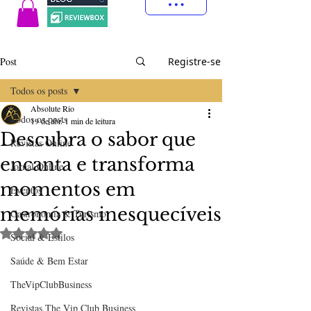
Post
Registre-se
Todos os posts
Absolute Rio
Todos os posts
19 de abr.
1 min de leitura
Descubra o sabor que
Revistas Online
encanta e transforma
Jornal Online
momentos em
Eventos
memórias inesquecíveis
Gastronomia & Turismo
Avaliado com NaN de 5 estrelas.
Social & Estilos
Saúde & Bem Estar
TheVipClubBusiness
Revistas The Vip Club Business