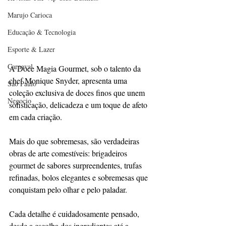
Marujo Carioca
Educação & Tecnologia
Esporte & Lazer
Carnaval
A Doce Magia Gourmet, sob o talento da 
chef Monique Snyder, apresenta uma 
São Paulo
coleção exclusiva de doces finos que unem 
Negocio
sofisticação, delicadeza e um toque de afeto 
em cada criação.
Mais do que sobremesas, são verdadeiras 
obras de arte comestíveis: brigadeiros 
gourmet de sabores surpreendentes, trufas 
refinadas, bolos elegantes e sobremesas que 
conquistam pelo olhar e pelo paladar.
Cada detalhe é cuidadosamente pensado, 
desde a escolha dos ingredientes até a 