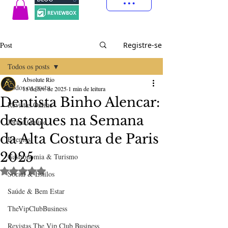
Post
Registre-se
Todos os posts
Absolute Rio
Todos os posts
18 de fev. de 2025
1 min de leitura
Dentista Binho Alencar:
Revistas Online
destaques na Semana
Jornal Online
da Alta Costura de Paris
Eventos
2025
Gastronomia & Turismo
Avaliado com NaN de 5 estrelas.
Social & Estilos
Saúde & Bem Estar
TheVipClubBusiness
Revistas The Vip Club Business