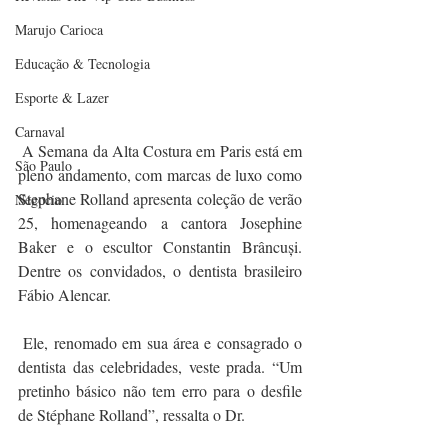
Marujo Carioca
Educação & Tecnologia
Esporte & Lazer
Carnaval
 A Semana da Alta Costura em Paris está em 
São Paulo
pleno andamento, com marcas de luxo como 
Stephane Rolland apresenta coleção de verão 
Negocio
25, homenageando a cantora Josephine 
Baker e o escultor Constantin Brâncuși. 
Dentre os convidados, o dentista brasileiro 
Fábio Alencar. 
 Ele, renomado em sua área e consagrado o 
dentista das celebridades, veste prada. “Um 
pretinho básico não tem erro para o desfile 
de Stéphane Rolland”, ressalta o Dr. 