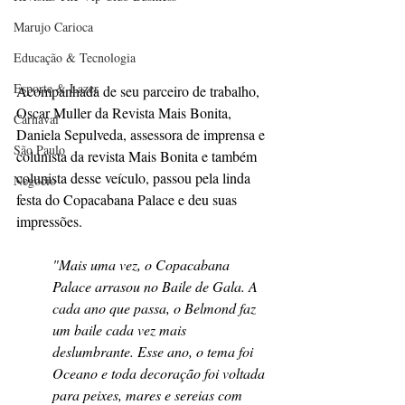
Marujo Carioca
Educação & Tecnologia
Esporte & Lazer
Acompanhada de seu parceiro de trabalho, 
Oscar Muller da Revista Mais Bonita, 
Carnaval
Daniela Sepulveda, assessora de imprensa e 
São Paulo
colunista da revista Mais Bonita e também 
colunista desse veículo, passou pela linda 
Negocio
festa do Copacabana Palace e deu suas 
impressões.
"Mais uma vez, o Copacabana 
Palace arrasou no Baile de Gala. A 
cada ano que passa, o Belmond faz 
um baile cada vez mais 
deslumbrante. Esse ano, o tema foi 
Oceano e toda decoração foi voltada 
para peixes, mares e sereias com 