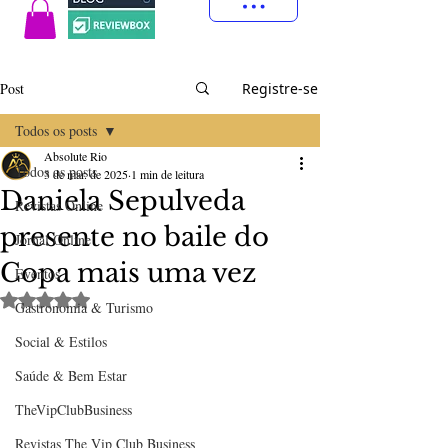
Post
Registre-se
Todos os posts
Absolute Rio
Todos os posts
3 de mar. de 2025
1 min de leitura
Daniela Sepulveda
Revistas Online
presente no baile do
Jornal Online
Copa mais uma vez
Eventos
Avaliado com NaN de 5 estrelas.
Gastronomia & Turismo
Social & Estilos
Saúde & Bem Estar
TheVipClubBusiness
Revistas The Vip Club Business