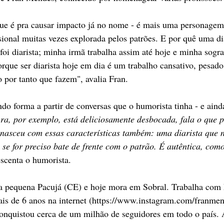
ue é pra causar impacto já no nome - é mais uma personagem 
sional muitas vezes explorada pelos patrões. E por quê uma di
oi diarista; minha irmã trabalha assim até hoje e minha sog
orque ser diarista hoje em dia é um trabalho cansativo, pesado
por tanto que fazem", avalia Fran.
do forma a partir de conversas que o humorista tinha - e ain
a, por exemplo, está deliciosamente desbocada, fala o que p
 nasceu com essas características também: uma diarista que n
 se for preciso bate de frente com o patrão. É autêntica, como
escenta o humorista.
 pequena Pacujá (CE) e hoje mora em Sobral. Trabalha com
is de 6 anos na internet (https://www.instagram.com/franme
 conquistou cerca de um milhão de seguidores em todo o país.