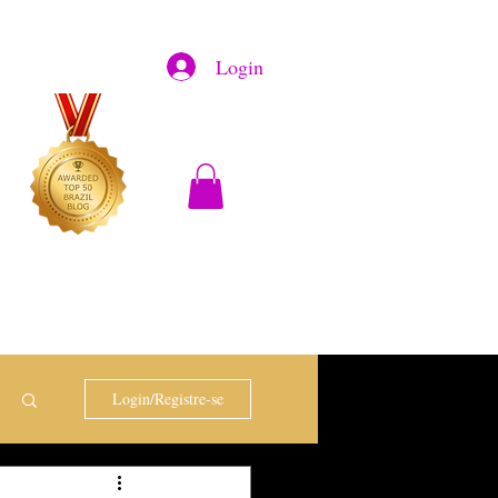
Login
Login/Registre-se