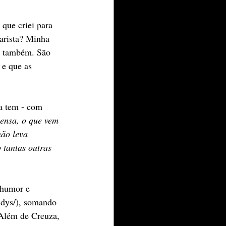
que criei para 
arista? Minha 
ra também. São 
 e que as 
da tem - com 
ensa, o que vem 
ão leva 
 tantas outras 
 humor e 
ndys/), somando 
 Além de Creuza, 