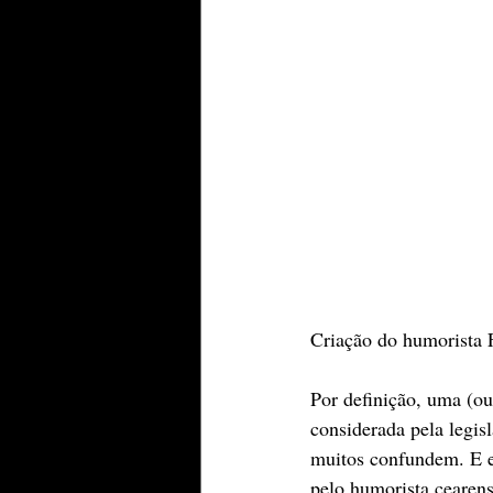
Criação do humorista F
Por definição, uma (ou
considerada pela legi
muitos confundem. E es
pelo humorista cearen