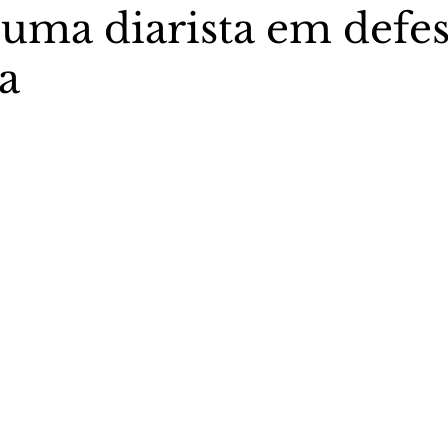
 uma diarista em defes
a
stas The Vip Club Business
Marujo Carioca
5 estrelas.
sporte & Lazer
Carnaval
São Paulo
Negocio