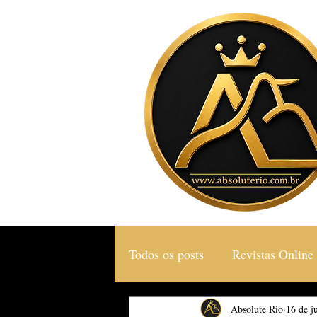
Todos os posts
Revistas Online
Gastronomia & Turismo
Absolute Rio
16 de j
S