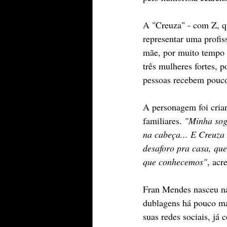
A "Creuza" - com Z, q
representar uma profis
mãe, por muito tempo f
três mulheres fortes, p
pessoas recebem pouco 
A personagem foi crian
familiares. 
"Minha sogr
na cabeça... E Creuza
desaforo pra casa, que
que conhecemos"
, acr
Fran Mendes nasceu na
dublagens há pouco ma
suas redes sociais, já