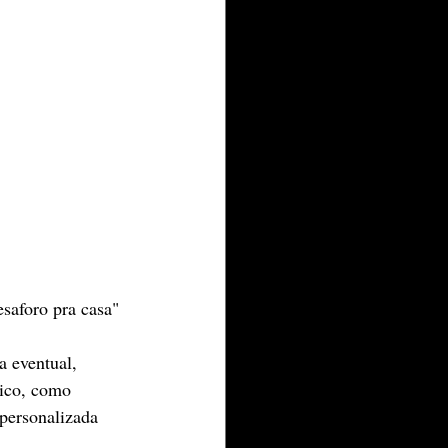
esaforo pra casa"
a eventual, 
ico, como 
personalizada 