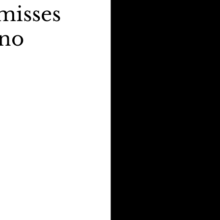
 misses
 no