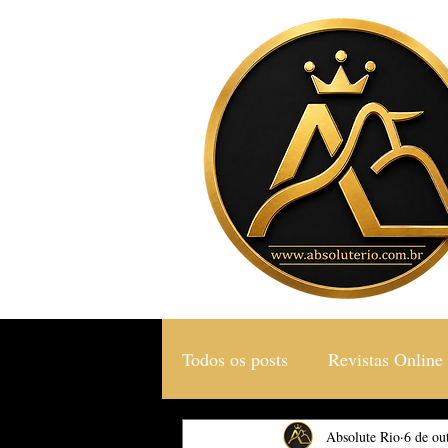
Todos os posts
Revistas Online
Gastronomia & Turismo
Absolute Rio
6 de ou
S