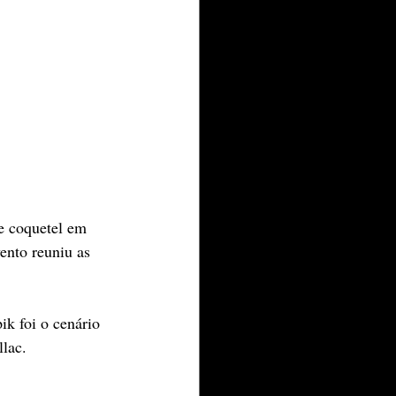
e coquetel em 
ento reuniu as 
k foi o cenário 
llac.