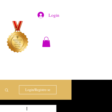
Login
Login/Registre-se