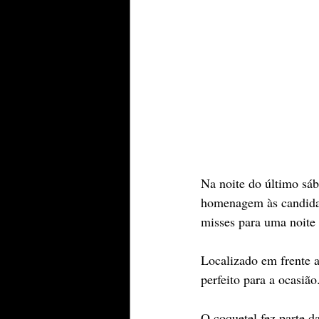
Na noite do último sá
homenagem às candidat
misses para uma noite 
Localizado em frente a
perfeito para a ocasiã
O coquetel fez parte d