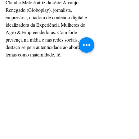
Claudia Melo é atriz da série Arcanjo 
Renegado (Globoplay), jornalista, 
empresária, criadora de conteúdo digital e 
idealizadora da Experiência Mulheres do 
Agro & Empreendedoras. Com forte 
presença na mídia e nas redes sociais, 
destaca-se pela autenticidade ao abordar 
temas como maternidade, fé, 
empreendedorismo, autoestima e 
protagonismo feminino. Sua trajetória é 
marcada por reinvenção, propósito e 
conexão genuína com seu público.
Fotos: Shirlene Almeida
Beleza: Luiz Moreno 
Looks: Monthal Pijamas 