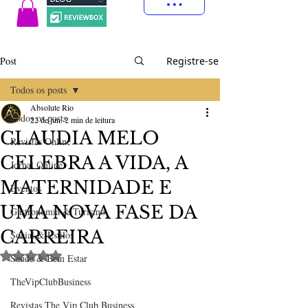
Post
Registre-se
Todos os posts
Absolute Rio
Todos os posts
22 de jun.
2 min de leitura
CLAUDIA MELO
Revistas Online
CELEBRA A VIDA, A
Jornal Online
MATERNIDADE E
Eventos
UMA NOVA FASE DA
Gastronomia & Turismo
CARREIRA
Social & Estilos
Avaliado com NaN de 5 estrelas.
Saúde & Bem Estar
TheVipClubBusiness
Revistas The Vip Club Business