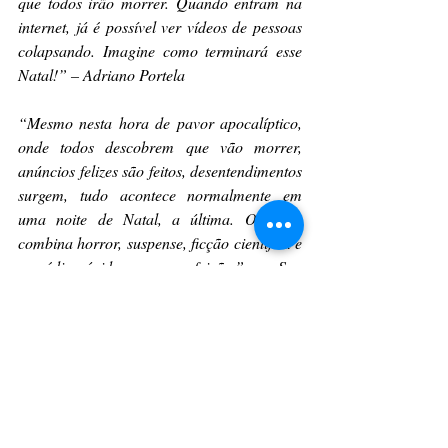
que todos irão morrer. Quando entram na 
internet, já é possível ver vídeos de pessoas 
colapsando. Imagine como terminará esse 
Natal!” – Adriano Portela
“Mesmo nesta hora de pavor apocalíptico, 
onde todos descobrem que vão morrer, 
anúncios felizes são feitos, desentendimentos 
surgem, tudo acontece normalmente em 
uma noite de Natal, a última. O longa 
combina horror, suspense, ficção científica e 
comédia ácida com perfeição.” – San 
Marcelo 
 https://youtu.be/tUGIFyVNflw?
si=oVyPmGjI3LYgEoVq