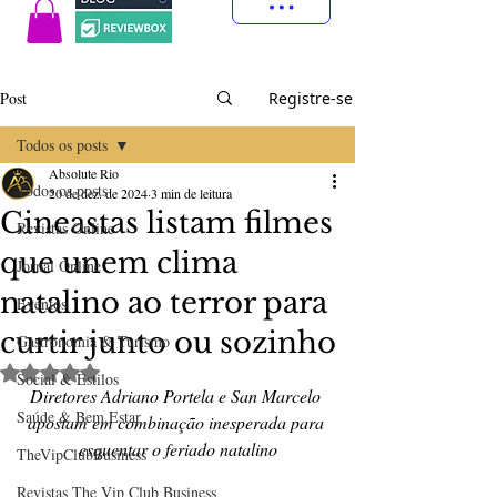
Post
Registre-se
Todos os posts
Absolute Rio
Todos os posts
20 de dez. de 2024
3 min de leitura
Cineastas listam filmes
Revistas Online
que unem clima
Jornal Online
natalino ao terror para
Eventos
curtir junto ou sozinho
Gastronomia & Turismo
Avaliado com NaN de 5 estrelas.
Social & Estilos
Diretores Adriano Portela e San Marcelo 
Saúde & Bem Estar
apostam em combinação inesperada para 
esquentar o feriado natalino
TheVipClubBusiness
Revistas The Vip Club Business