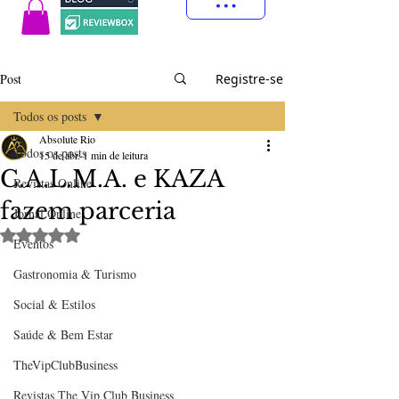
Post
Registre-se
Todos os posts
Absolute Rio
Todos os posts
15 de abr.
1 min de leitura
C.A.L.M.A. e KAZA
Revistas Online
fazem parceria
Jornal Online
Avaliado com NaN de 5 estrelas.
Eventos
Gastronomia & Turismo
Social & Estilos
Saúde & Bem Estar
TheVipClubBusiness
Revistas The Vip Club Business