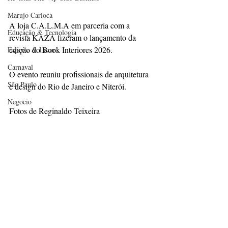
Marujo Carioca
A loja C.A.L.M.A em parceria com a 
Educação & Tecnologia
revista KAZA fizeram o lançamento da 
edição do Book Interiores 2026. 
Esporte & Lazer
Carnaval
O evento reuniu profissionais de arquitetura 
São Paulo
e design do Rio de Janeiro e Niterói.
Negocio
Fotos de Reginaldo Teixeira