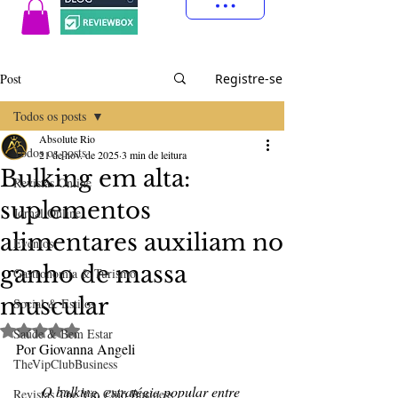
Post
Registre-se
Todos os posts
Absolute Rio
Todos os posts
21 de nov. de 2025
3 min de leitura
Bulking em alta:
Revistas Online
suplementos
Jornal Online
alimentares auxiliam no
Eventos
ganho de massa
Gastronomia & Turismo
muscular
Social & Estilos
Avaliado com NaN de 5 estrelas.
Saúde & Bem Estar
Por 
Giovanna Angeli
TheVipClubBusiness
O bulking, estratégia popular entre 
Revistas The Vip Club Business