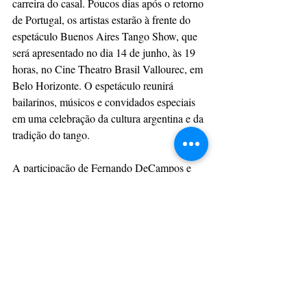
carreira do casal. Poucos dias após o retorno 
de Portugal, os artistas estarão à frente do 
espetáculo Buenos Aires Tango Show, que 
será apresentado no dia 14 de junho, às 19 
horas, no Cine Theatro Brasil Vallourec, em 
Belo Horizonte. O espetáculo reunirá 
bailarinos, músicos e convidados especiais 
em uma celebração da cultura argentina e da 
tradição do tango.
A participação de Fernando DeCampos e 
Débora Ambrosano no Portu Tango 
Mundial e Festival 2026 reafirma a projeção 
internacional conquistada pelos artistas 
brasileiros e fortalece a presença do Brasil 
em um dos cenários mais prestigiados da 
dança mundial.
Serviço