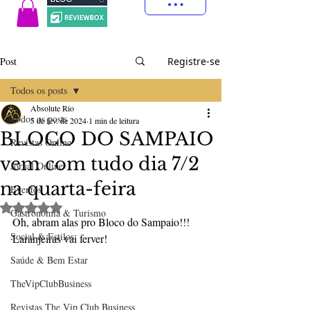
Post
Registre-se
Todos os posts
Absolute Rio
Todos os posts
5 de fev. de 2024
1 min de leitura
BLOCO DO SAMPAIO
Revistas Online
vem com tudo dia 7/2
Jornal Online
na quarta-feira
Eventos
Avaliado com NaN de 5 estrelas.
Gastronomia & Turismo
Oh, abram alas pro Bloco do Sampaio!!! 
Social & Estilos
Laranjeiras vai ferver!
Saúde & Bem Estar
TheVipClubBusiness
Revistas The Vip Club Business