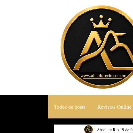
Todos os posts
Revistas Online
Gastronomia & Turismo
Absolute Rio
19 de f
S