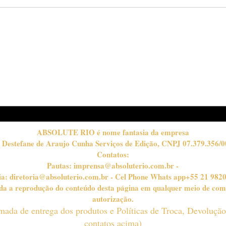
Passo a passo para o
MO
"preto esfumado": o olhar
A 3
marcante do inverno
"CR
CO
INV
ABSOLUTE RIO é nome fantasia da empresa
 Destefane de Araujo Cunha Serviços de Edição, CNPJ 07.379.356/0
Contatos:
Pautas:
imprensa@absoluterio.com.br
-
ia:
diretoria@absoluterio.com.br
- Cel Phone Whats app+55 21 982
bida a reprodução do conteúdo desta página em qualquer meio de com
autorização.
timada de entrega dos produtos e Políticas de Troca, Devoluçã
contatos acima)