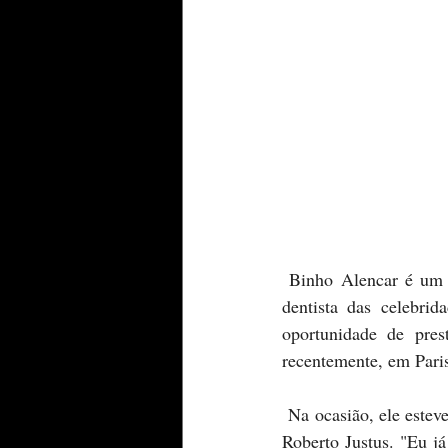
 Binho Alencar é um cirurgião bastante renomado na odontologia. E mais que isso: consagrado o 
dentista das celebri
oportunidade de pres
recentemente, em Paris
 Na ocasião, ele estev
Roberto Justus. "Eu j