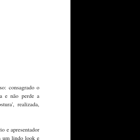
a e não perde a 
ra', realizada, 
io e apresentador 
 um lindo look e 