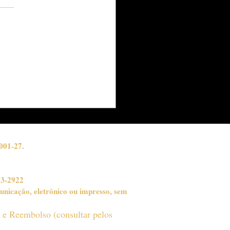
NTHAL APRESENTA
ª CÁPSULA
EPÚSCULO" DA
LEÇÃO MOONLIT,
ERNO 2026
001-27.
03-2922
unicação, eletrônico ou impresso, sem
o e Reembolso (consultar pelos