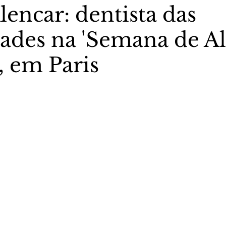
encar: dentista das
dades na 'Semana de Al
stas The Vip Club Business
Marujo Carioca
, em Paris
sporte & Lazer
Carnaval
São Paulo
Negocio
5 estrelas.