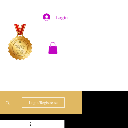
Login
Login/Registre-se