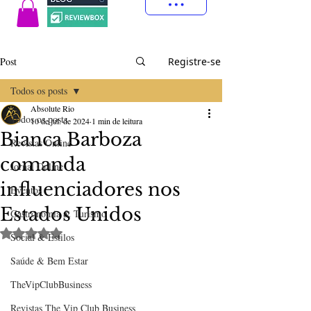
Post
Registre-se
Todos os posts
Absolute Rio
Todos os posts
10 de jul. de 2024
1 min de leitura
Bianca Barboza
Revistas Online
comanda
Jornal Online
influenciadores nos
Eventos
Estados Unidos
Gastronomia & Turismo
Avaliado com NaN de 5 estrelas.
Social & Estilos
Saúde & Bem Estar
TheVipClubBusiness
Revistas The Vip Club Business