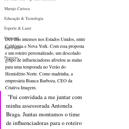
Marujo Carioca
Educação & Tecnologia
Esporte & Lazer
Carnaval
Dez dias intensos nos Estados Unidos, entre 
Califórnia e Nova York. Com essa proposta 
São Paulo
e um roteiro personalizado, um descolado 
Negocio
grupo de influenciadoras afivelou as malas 
para uma temporada no Verão do 
Hemisfério Norte. Como madrinha, a 
empresária Bianca Barboza, CEO da 
Criativa Imagem. 
 "Fui convidada a me juntar com 
minha assessorada Antonela 
Braga. Juntas montamos o time 
de influenciadoras para o roteiro 