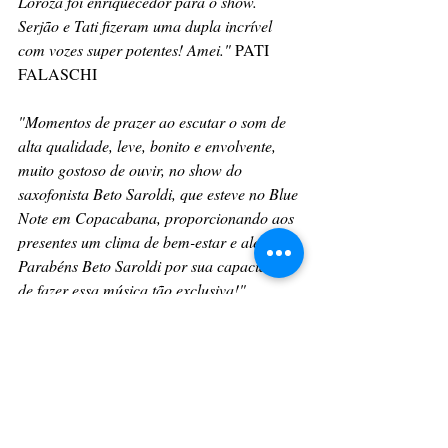
Loroza foi enriquecedor para o show. 
Serjão e Tati fizeram uma dupla incrível 
com vozes super potentes! Amei." 
PATI 
FALASCHI
"Momentos de prazer ao escutar o som de 
alta qualidade, leve, bonito e envolvente, 
muito gostoso de ouvir, no show do 
saxofonista Beto Saroldi, que esteve no Blue 
Note em Copacabana, proporcionando aos 
presentes um clima de bem-estar e alegria. 
Parabéns Beto Saroldi por sua capacidade 
de fazer essa música tão exclusiva!" 
MARTHA MELLO
https://youtu.be/80kanZ4q9-0