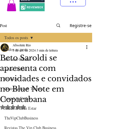
Post
Registre-se
Todos os posts
Absolute Rio
Todos os posts
3 de set. de 2024
3 min de leitura
Beto Saroldi se
Revistas Online
apresenta com
Jornal Online
novidades e convidados
Eventos
no Blue Note em
Gastronomia & Turismo
Copacabana
Social & Estilos
Avaliado com NaN de 5 estrelas.
Saúde & Bem Estar
TheVipClubBusiness
Revistas The Vip Club Business