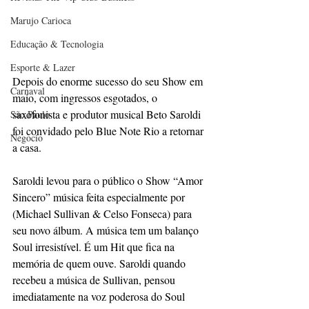
Marujo Carioca
Educação & Tecnologia
Esporte & Lazer
Depois do enorme sucesso do seu Show em 
Carnaval
maio, com ingressos esgotados, o 
saxofonista e produtor musical Beto Saroldi 
São Paulo
foi convidado pelo Blue Note Rio a retornar 
Negocio
a casa.
Saroldi levou para o público o Show “Amor 
Sincero” música feita especialmente por 
(Michael Sullivan & Celso Fonseca) para 
seu novo álbum. A música tem um balanço 
Soul irresistível. É um Hit que fica na 
memória de quem ouve. Saroldi quando 
recebeu a música de Sullivan, pensou 
imediatamente na voz poderosa do Soul 