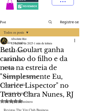
Post
Registre-se
Todos os posts
Absolute Rio
Todos os posts
12 de mai. de 2025
1 min de leitura
Beth Goulart ganha
Revistas Online
carinho do filho e da
Jornal Online
neta na estreia de
Eventos
"Simplesmente Eu,
Gastronomia & Turismo
Clarice Lispector" no
Social & Estilos
Teatro Clara Nunes, RJ
Saúde & Bem Estar
Avaliado com NaN de 5 estrelas.
TheVipClubBusiness
Revistas The Vip Club Business