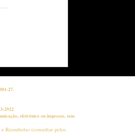
NTHAL APRESENTA
ª CÁPSULA
EPÚSCULO" DA
LEÇÃO MOONLIT,
ERNO 2026
001-27.
03-2922
unicação, eletrônico ou impresso, sem
o e Reembolso (consultar pelos