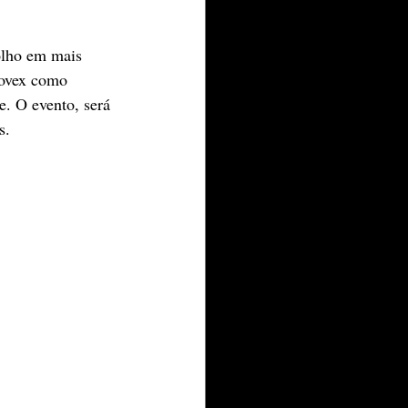
olho em mais 
Novex como 
e. O evento, será 
s.