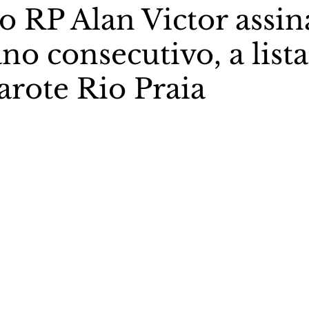
 RP Alan Victor assin
no consecutivo, a lista
stas The Vip Club Business
Marujo Carioca
rote Rio Praia
sporte & Lazer
Carnaval
São Paulo
Negocio
5 estrelas.