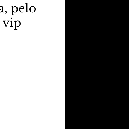
a, pelo
 vip