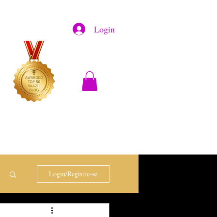
Login
Login/Registre-se