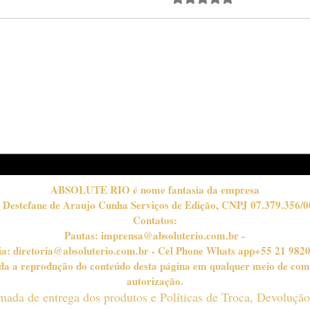
Passo a passo para o
MO
"preto esfumado": o olhar
A 3
marcante do inverno
"CR
CO
INV
ABSOLUTE RIO é nome fantasia da empresa
 Destefane de Araujo Cunha Serviços de Edição, CNPJ 07.379.356/0
Contatos:
Pautas:
imprensa@absoluterio.com.br
-
ia:
diretoria@absoluterio.com.br
- Cel Phone Whats app+55 21 982
bida a reprodução do conteúdo desta página em qualquer meio de com
autorização.
timada de entrega dos produtos e Políticas de Troca, Devoluçã