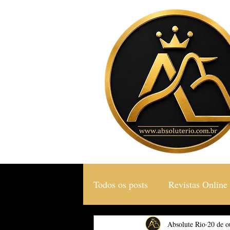
Todos os posts
Revistas Online
Gastronomia & Turismo
Absolute Rio
20 de o
S