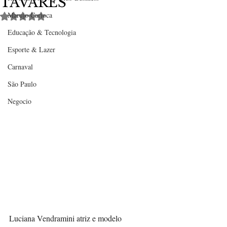
TAVARES
Marujo Carioca
Avaliado com NaN de 5 estrelas.
Educação & Tecnologia
Esporte & Lazer
Carnaval
São Paulo
Negocio
Luciana Vendramini atriz e modelo 