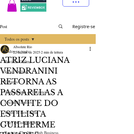
Post
Registre-se
Todos os posts
Absolute Rio
Todos os posts
22 de mar. de 2025
2 min de leitura
ATRIZ LUCIANA
Revistas Online
VENDRANINI
Jornal Online
RETORNA AS
Eventos
PASSARELAS A
Gastronomia & Turismo
CONVITE DO
Social & Estilos
ESTILISTA
Saúde & Bem Estar
TheVipClubBusiness
GUILHERME
Revistas The Vip Club Business