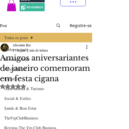
Post
Registre-se
Todos os posts
Absolute Rio
Todos os posts
27 de jan.
2 min de leitura
Amigos aniversariantes
Revistas Online
de janeiro comemoram
Jornal Online
em festa cigana
Eventos
Avaliado com NaN de 5 estrelas.
Gastronomia & Turismo
Social & Estilos
Saúde & Bem Estar
TheVipClubBusiness
Revistas The Vip Club Business