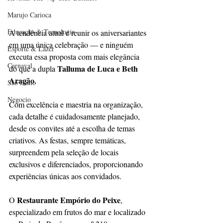
Marujo Carioca
Educação & Tecnologia
A tendência atual é reunir os aniversariantes 
em uma única celebração — e ninguém 
Esporte & Lazer
executa essa proposta com mais elegância 
Carnaval
Talluma de Luca e Beth 
do que a dupla 
Aragão
.
São Paulo
Negocio
Com excelência e maestria na organização, 
cada detalhe é cuidadosamente planejado, 
desde os convites até a escolha de temas 
criativos. As festas, sempre temáticas, 
surpreendem pela seleção de locais 
exclusivos e diferenciados, proporcionando 
experiências únicas aos convidados.
Restaurante Empório do Peixe
O 
, 
especializado em frutos do mar e localizado 