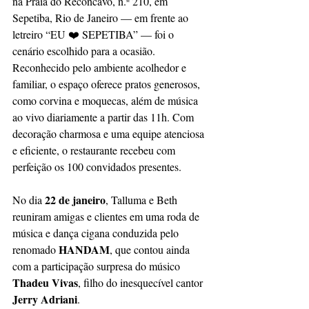
na Praia do Recôncavo, n.º 210, em 
Sepetiba, Rio de Janeiro — em frente ao 
letreiro “EU ❤️ SEPETIBA” — foi o 
cenário escolhido para a ocasião. 
Reconhecido pelo ambiente acolhedor e 
familiar, o espaço oferece pratos generosos, 
como corvina e moquecas, além de música 
ao vivo diariamente a partir das 11h. Com 
decoração charmosa e uma equipe atenciosa 
e eficiente, o restaurante recebeu com 
perfeição os 100 convidados presentes.
22 de janeiro
No dia 
, Talluma e Beth 
reuniram amigas e clientes em uma roda de 
música e dança cigana conduzida pelo 
HANDAM
renomado 
, que contou ainda 
com a participação surpresa do músico 
Thadeu Vivas
, filho do inesquecível cantor 
Jerry Adriani
.