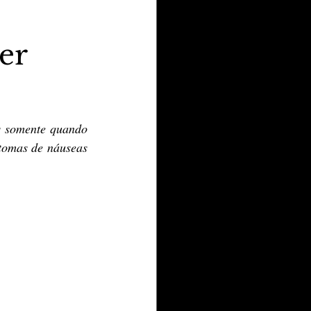
er
s somente quando 
tomas de náuseas 