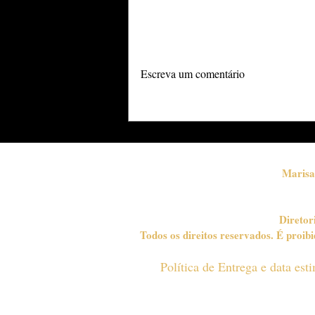
Adicione uma avaliação
EXOSSOMOS
Escreva um comentário
DERIVADOS DO SEU
PRÓPRIO SANGUE: A
NOVA GERAÇÃO DA
MEDICINA
REGENERATIVA*
Marisa
Diretor
Todos os direitos reservados. É proi
Política de Entrega e data es