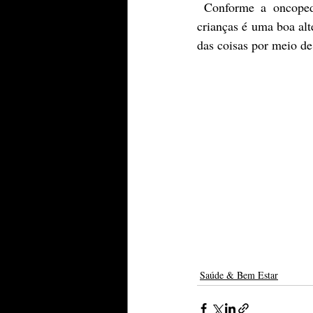
 Conforme a oncopediatra, criar desenhos com comidas para estimular a melhor aceitação das 
crianças é uma boa al
das coisas por meio de
Saúde & Bem Estar