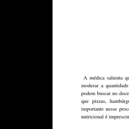
 A médica salienta que os doces não são proibidos de forma alguma, no entanto, a família deve 
moderar a quantidade
podem buscar no doce 
que pizzas, hambúrg
importante nesse pro
nutricional é imprescin