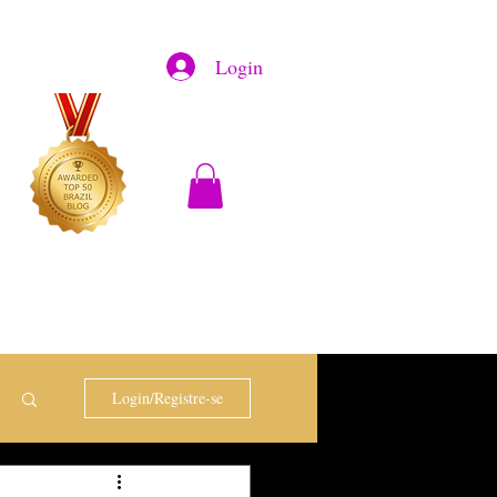
Login
Login/Registre-se