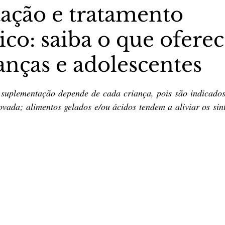
ação e tratamento
co: saiba o que oferec
stas The Vip Club Business
Marujo Carioca
anças e adolescentes
sporte & Lazer
Carnaval
São Paulo
Negocio
5 estrelas.
a suplementação depende de cada criança, pois são indicado
vada; alimentos gelados e/ou ácidos tendem a aliviar os sin