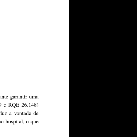
9 e RQE 26.148) 
duz a vontade de 
 hospital, o que 