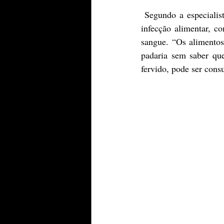
 Segundo a especialista, os alimentos que são proibidos ou não indicados acontecem pelo risco de 
infecção alimentar, c
sangue. “Os alimento
padaria sem saber que
fervido, pode ser con