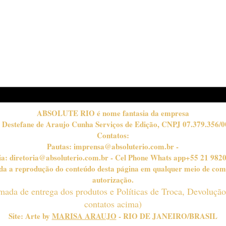
Você nasceu para vencer
ME
REG
HYP
ABSOLUTE RIO é nome fantasia da empresa
 Destefane de Araujo Cunha Serviços de Edição, CNPJ 07.379.356/0
Contatos:
Pautas:
imprensa@absoluterio.com.br
-
ia:
diretoria@absoluterio.com.br
- Cel Phone Whats app+55 21 982
bida a reprodução do conteúdo desta página em qualquer meio de com
autorização.
timada de entrega dos produtos e Políticas de Troca, Devoluçã
contatos acima)
Site: Arte by
MARISA ARAUJO
- RIO DE JANEIRO/BRASIL