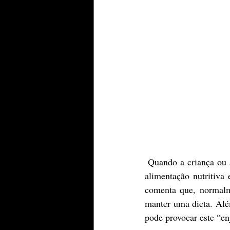
 Quando a criança ou adolescente inicia um tratamento oncológico, torna-se desafiante garantir uma 
alimentação nutritiv
comenta que, normalme
manter uma dieta. Alé
pode provocar este “e