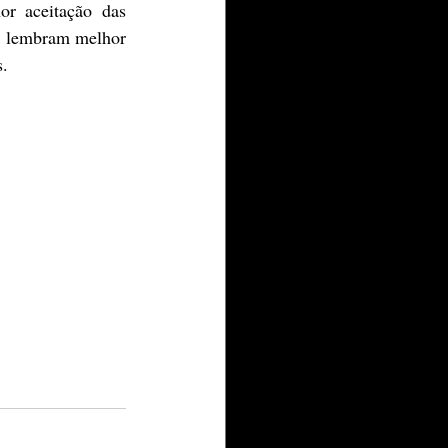
e lembram melhor 
s.