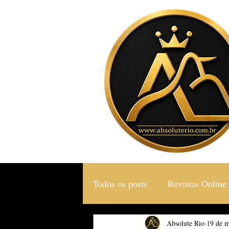
Todos os posts
Revistas Online
Gastronomia & Turismo
Absolute Rio
19 de m
S