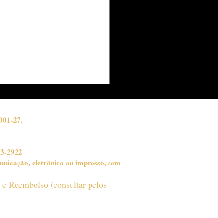
DICINA
ENERATIVA NÃO É
E, É A SOLUÇÃO
001-27.
03-2922
unicação, eletrônico ou impresso, sem
o e Reembolso (consultar pelos