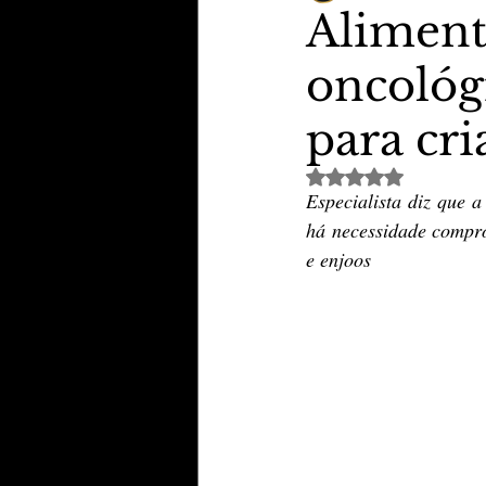
Aliment
oncológi
TheVipClubBusiness
Revi
para cri
Educação & Tecnologia
E
Avaliado com NaN de 
Especialista diz que 
há necessidade compro
e enjoos